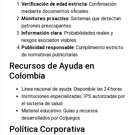
Verificación de edad estricta
: Confirmación
mediante documentos oficiales.
Monitoreo proactivo
: Sistemas que detectan
patrones preocupantes.
Información clara
: Probabilidades reales y
riesgos asociados visibles.
Publicidad responsable
: Cumplimiento estricto
de normativas publicitarias.
Recursos de Ayuda en
Colombia
Línea nacional de ayuda: Disponible las 24 horas
Instituciones especializadas: IPS autorizadas por
el sistema de salud
Material educativo: Guías y recursos
desarrollados por Coljuegos
Política Corporativa