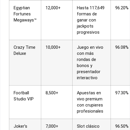
Egyptian
12,000+
Hasta 117,649
96.20%
Fortunes
formas de
Megaways™
ganar con
jackpots
progresivos
Crazy Time
10,000+
Juego en vivo
96.08%
Deluxe
con más
rondas de
bonos y
presentador
interactivo
Football
8,500+
Apuestas en
97.30%
Studio VIP
vivo premium
con crupieres
profesionales
Joker’s
7,000+
Slot clásico
96.50%