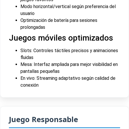
Modo horizontal/vertical según preferencia del
usuario
Optimización de batería para sesiones
prolongadas
Juegos móviles optimizados
Slots: Controles táctiles precisos y animaciones
fluidas
Mesa: Interfaz ampliada para mejor visibilidad en
pantallas pequeñas
En vivo: Streaming adaptativo según calidad de
conexión
Juego Responsable