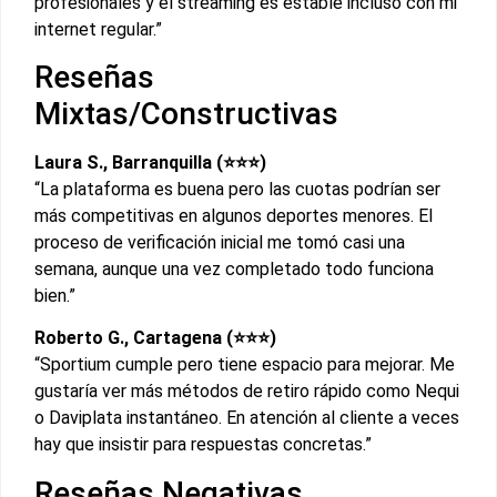
profesionales y el streaming es estable incluso con mi
internet regular.”
Reseñas
Mixtas/Constructivas
Laura S., Barranquilla (⭐️⭐️⭐️)
“La plataforma es buena pero las cuotas podrían ser
más competitivas en algunos deportes menores. El
proceso de verificación inicial me tomó casi una
semana, aunque una vez completado todo funciona
bien.”
Roberto G., Cartagena (⭐️⭐️⭐️)
“Sportium cumple pero tiene espacio para mejorar. Me
gustaría ver más métodos de retiro rápido como Nequi
o Daviplata instantáneo. En atención al cliente a veces
hay que insistir para respuestas concretas.”
Reseñas Negativas