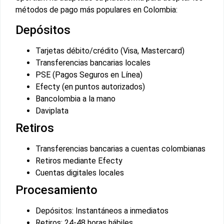
métodos de pago más populares en Colombia:
Depósitos
Tarjetas débito/crédito (Visa, Mastercard)
Transferencias bancarias locales
PSE (Pagos Seguros en Línea)
Efecty (en puntos autorizados)
Bancolombia a la mano
Daviplata
Retiros
Transferencias bancarias a cuentas colombianas
Retiros mediante Efecty
Cuentas digitales locales
Procesamiento
Depósitos: Instantáneos a inmediatos
Retiros: 24-48 horas hábiles