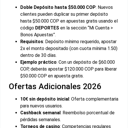
Doble Depósito hasta $50.000 COP
: Nuevos
clientes pueden duplicar su primer depósito
hasta $50.000 COP en apuestas gratis usando el
código
DEPORTES
en la sección “Mi Cuenta >
Bonos Apuestas”.
Requisitos
: Depósito mínimo requerido, apostar
2x el monto depositado (con cuota mínima 1.50)
dentro de 30 días.
Ejemplo práctico
: Con un depósito de $60.000
COP, deberás apostar $120.000 COP para liberar
$50.000 COP en apuesta gratis.
Ofertas Adicionales 2026
10€ sin depósito inicial
: Oferta complementaria
para nuevos usuarios.
Cashback semanal
: Reembolso porcentual de
pérdidas semanales.
Torneos de casino
: Competencias regulares