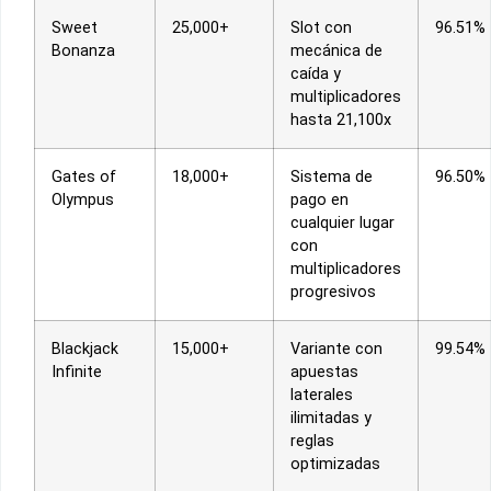
Sweet
25,000+
Slot con
96.51%
Bonanza
mecánica de
caída y
multiplicadores
hasta 21,100x
Gates of
18,000+
Sistema de
96.50%
Olympus
pago en
cualquier lugar
con
multiplicadores
progresivos
Blackjack
15,000+
Variante con
99.54%
Infinite
apuestas
laterales
ilimitadas y
reglas
optimizadas