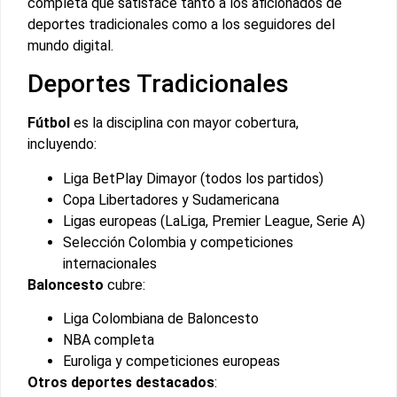
completa que satisface tanto a los aficionados de
deportes tradicionales como a los seguidores del
mundo digital.
Deportes Tradicionales
Fútbol
es la disciplina con mayor cobertura,
incluyendo:
Liga BetPlay Dimayor (todos los partidos)
Copa Libertadores y Sudamericana
Ligas europeas (LaLiga, Premier League, Serie A)
Selección Colombia y competiciones
internacionales
Baloncesto
cubre:
Liga Colombiana de Baloncesto
NBA completa
Euroliga y competiciones europeas
Otros deportes destacados
: